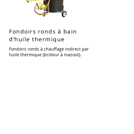
Fondoirs ronds à bain
d’huile thermique
Fondoirs ronds à chauffage indirect par
huile thermique (brûleur à mazout).
HR90i : capacité 90 litres
HR180i : capacité 180 litres
=> en savoir plus
FONDOIRS À BITUME AVEC
MALAXEUR MOTORISÉ
À PARTIR DE 180 LITRES DE
CAPACITÉ